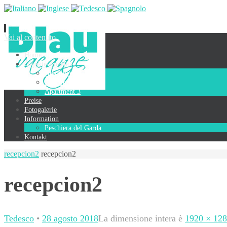
Vai al contenuto
Home
Objekte/Angebot
Apartment 1
Apartment 2
Apartment 3
Preise
Fotogalerie
Information
Peschiera del Garda
Kontakt
recepcion2
recepcion2
recepcion2
Tedesco
•
28 agosto 2018
La dimensione intera è
1920 × 12