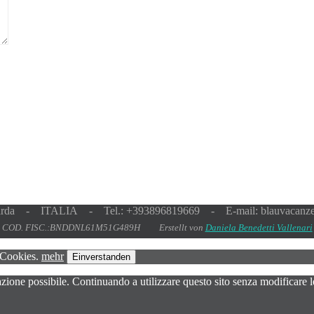
rda - ITALIA - Tel.: +393896819669 - E-mail: blauvacanz
COD. FISC.:BNDDNL61M51G489H Erstellt von
Daniela Benedetti Vallenari
 Cookies.
mehr
Einverstanden
gazione possibile. Continuando a utilizzare questo sito senza modificare l