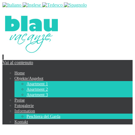
Vai al contenuto
Home
Objekte/Angebot
Apartment 1
Apartment 2
Apartment 3
Preise
Fotogalerie
Information
Peschiera del Garda
Kontakt