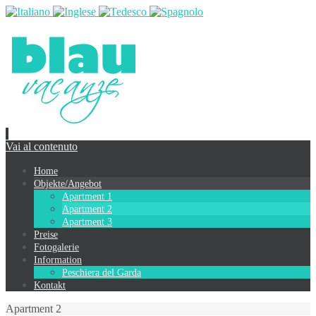
Vai al contenuto
Home
Objekte/Angebot
Apartment 1
Apartment 2
Apartment 3
Preise
Fotogalerie
Information
Peschiera del Garda
Kontakt
Apartment 2