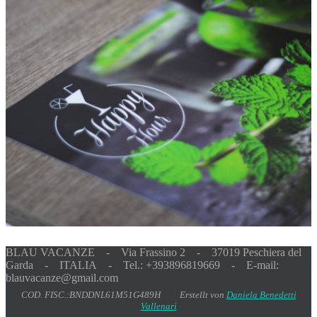
BLAU VACANZE - Via Frassino 2 - 37019 Peschiera del
Garda - ITALIA - Tel.: +393896819669 - E-mail:
blauvacanze@gmail.com
COD. FISC.:BNDDNL61M51G489H Erstellt von
Daniela Benedetti
Vallenari