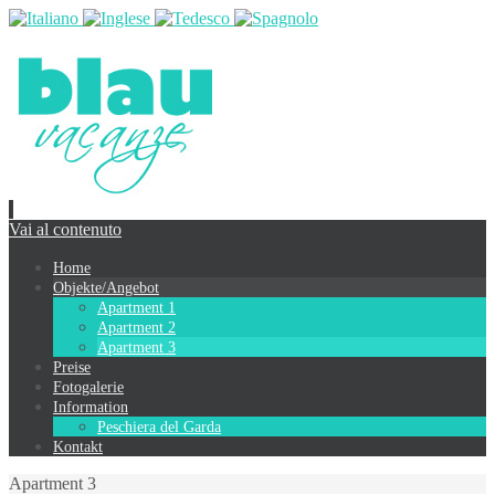
Vai al contenuto
Home
Objekte/Angebot
Apartment 1
Apartment 2
Apartment 3
Preise
Fotogalerie
Information
Peschiera del Garda
Kontakt
Apartment 3