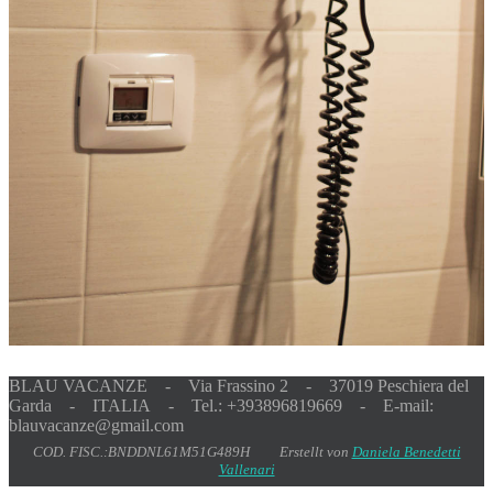
BLAU VACANZE - Via Frassino 2 - 37019 Peschiera del
Garda - ITALIA - Tel.: +393896819669 - E-mail:
blauvacanze@gmail.com
COD. FISC.:BNDDNL61M51G489H Erstellt von
Daniela Benedetti
Vallenari