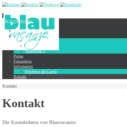
Vai al contenuto
Home
Objekte/Angebot
Apartment 1
Apartment 2
Apartment 3
Preise
Fotogalerie
Information
Peschiera del Garda
Kontakt
Kontakt
Kontakt
Die Kontaktdaten von Blauvacanze: