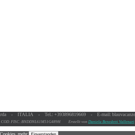
rda - ITALIA - Tel.: +393896819669 - E-mail: blauvacanz
COD. FISC.:BNDDNL61M51G489H Erstellt von
Daniela Benedetti Vallenari
 Cookies.
mehr
Einverstanden