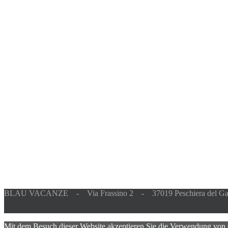
BLAU VACANZE - Via Frassino 2 - 37019 Peschiera del Ga
Mit dem Besuch dieser Website akzeptieren Sie die Verwendung von