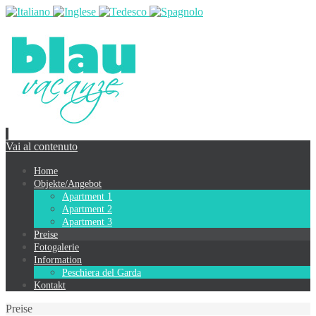
Vai al contenuto
Home
Objekte/Angebot
Apartment 1
Apartment 2
Apartment 3
Preise
Fotogalerie
Information
Peschiera del Garda
Kontakt
Preise