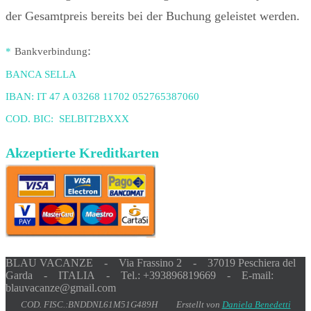
der Gesamtpreis bereits bei der Buchung geleistet werden.
:
*
Bankverbindung
BANCA SELLA
IBAN: IT 47 A 03268 11702 052765387060
COD. BIC: SELBIT2BXXX
Akzeptierte Kreditkarten
BLAU VACANZE - Via Frassino 2 - 37019 Peschiera del
Garda - ITALIA - Tel.: +393896819669 - E-mail:
blauvacanze@gmail.com
COD. FISC.:BNDDNL61M51G489H Erstellt von
Daniela Benedetti