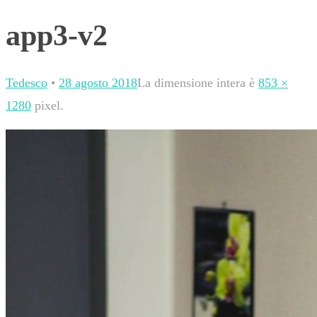
app3-v2
Tedesco
•
28 agosto 2018
La dimensione intera è
853 ×
1280
pixel.