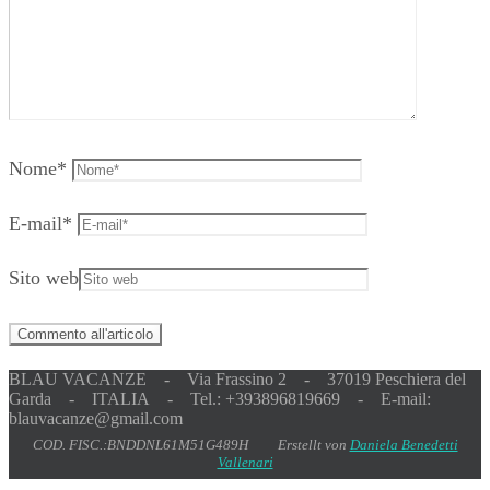
Nome
*
E-mail
*
Sito web
BLAU VACANZE - Via Frassino 2 - 37019 Peschiera del
Garda - ITALIA - Tel.: +393896819669 - E-mail:
blauvacanze@gmail.com
COD. FISC.:BNDDNL61M51G489H Erstellt von
Daniela Benedetti
Vallenari