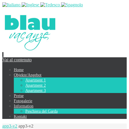
Vai al contenuto
Home
Objekte/Angebot
Apartment 1
Apartment 2
Apartment 3
Preise
Fotogalerie
Information
Peschiera del Garda
Kontakt
app3-v2
app3-v2