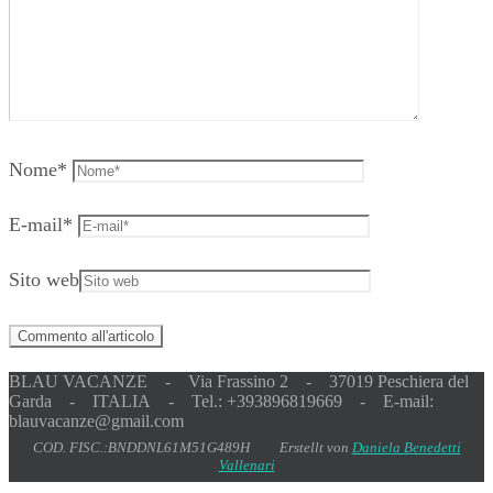
Nome
*
E-mail
*
Sito web
BLAU VACANZE - Via Frassino 2 - 37019 Peschiera del
Garda - ITALIA - Tel.: +393896819669 - E-mail:
blauvacanze@gmail.com
COD. FISC.:BNDDNL61M51G489H Erstellt von
Daniela Benedetti
Vallenari