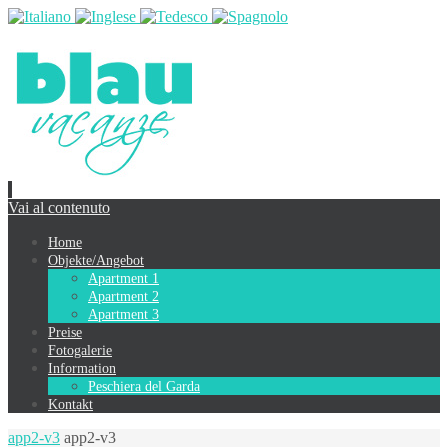
Vai al contenuto
Home
Objekte/Angebot
Apartment 1
Apartment 2
Apartment 3
Preise
Fotogalerie
Information
Peschiera del Garda
Kontakt
app2-v3
app2-v3