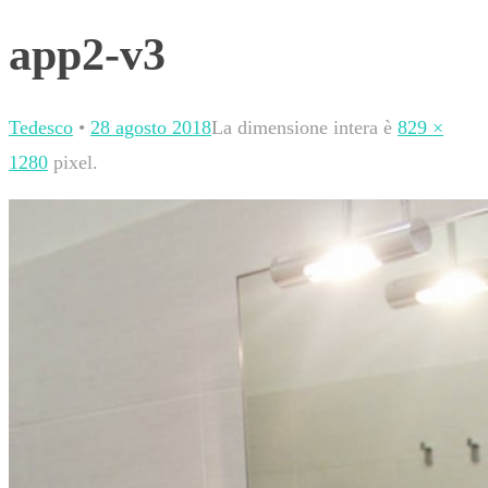
app2-v3
Tedesco
•
28 agosto 2018
La dimensione intera è
829 ×
1280
pixel.