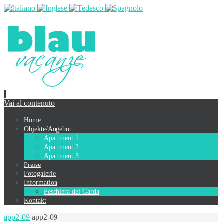
Vai al contenuto
Home
Objekte/Angebot
Apartment 1
Apartment 2
Apartment 3
Preise
Fotogalerie
Information
Peschiera del Garda
Kontakt
app2-09
app2-09