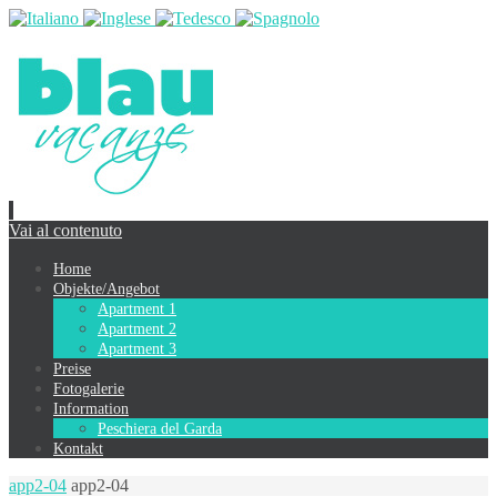
Vai al contenuto
Home
Objekte/Angebot
Apartment 1
Apartment 2
Apartment 3
Preise
Fotogalerie
Information
Peschiera del Garda
Kontakt
app2-04
app2-04