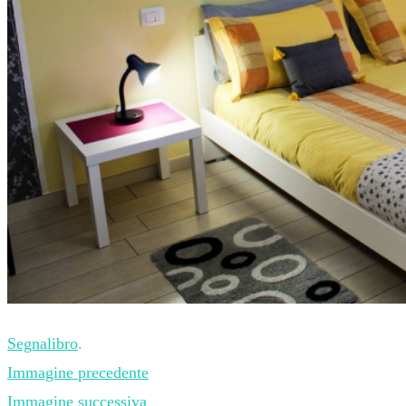
Segnalibro
.
Immagine precedente
Immagine successiva