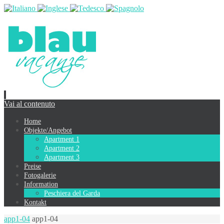
Vai al contenuto
Home
Objekte/Angebot
Apartment 1
Apartment 2
Apartment 3
Preise
Fotogalerie
Information
Peschiera del Garda
Kontakt
app1-04
app1-04