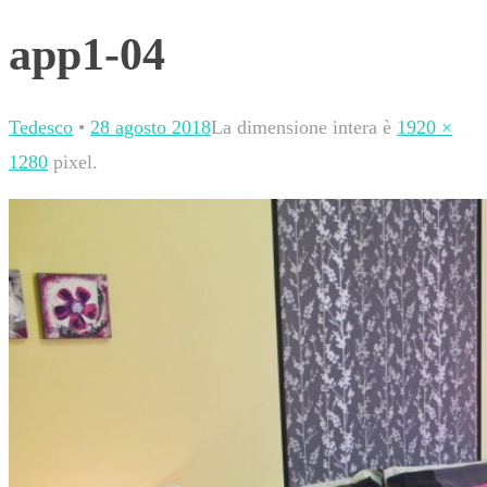
app1-04
Tedesco
•
28 agosto 2018
La dimensione intera è
1920 ×
1280
pixel.