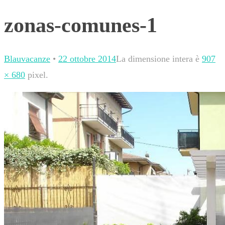
zonas-comunes-1
Blauvacanze
•
22 ottobre 2014
La dimensione intera è
907
× 680
pixel.