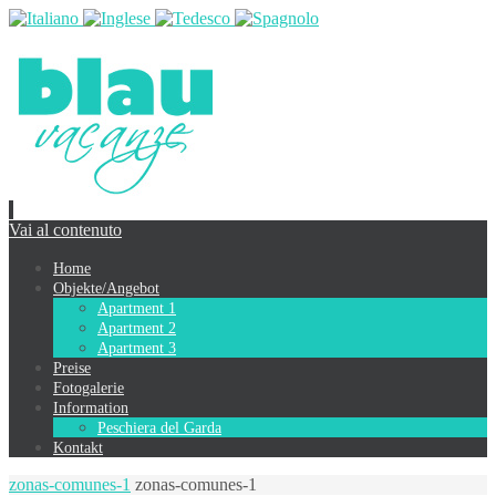
Vai al contenuto
Home
Objekte/Angebot
Apartment 1
Apartment 2
Apartment 3
Preise
Fotogalerie
Information
Peschiera del Garda
Kontakt
zonas-comunes-1
zonas-comunes-1