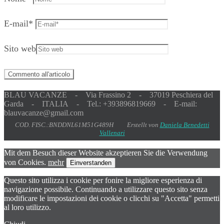
E-mail
*
Sito web
BLAU VACANZE - Via Frassino 2 - 37019 Peschiera del
Garda - ITALIA - Tel.: +393896819669 - E-mail:
blauvacanze@gmail.com
COD. FISC.:BNDDNL61M51G489H Erstellt von
Daniela Benedetti
Vallenari
Mit dem Besuch dieser Website akzeptieren Sie die Verwendung
von Cookies.
mehr
Einverstanden
Questo sito utilizza i cookie per fonire la migliore esperienza di
navigazione possibile. Continuando a utilizzare questo sito senza
modificare le impostazioni dei cookie o clicchi su "Accetta" permetti
al loro utilizzo.