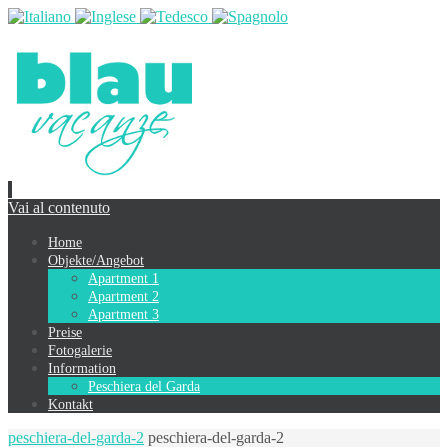
Vai al contenuto
Home
Objekte/Angebot
Apartment 1
Apartment 2
Apartment 3
Preise
Fotogalerie
Information
Peschiera del Garda
Kontakt
peschiera-del-garda-2
peschiera-del-garda-2