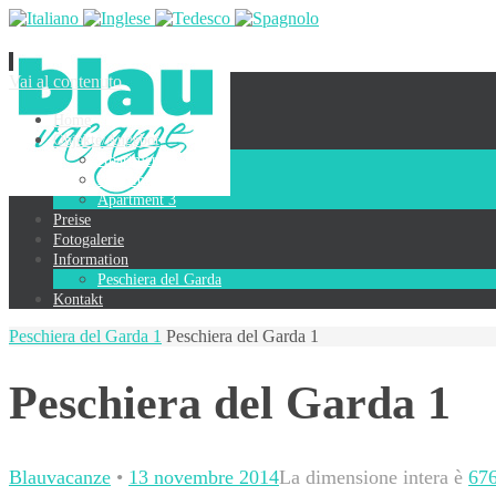
Vai al contenuto
Home
Objekte/Angebot
Apartment 1
Apartment 2
Apartment 3
Preise
Fotogalerie
Information
Peschiera del Garda
Kontakt
Peschiera del Garda 1
Peschiera del Garda 1
Peschiera del Garda 1
Blauvacanze
•
13 novembre 2014
La dimensione intera è
676