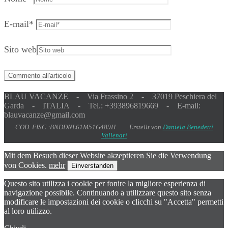
E-mail
*
Sito web
BLAU VACANZE - Via Frassino 2 - 37019 Peschiera del
Garda - ITALIA - Tel.: +393896819669 - E-mail:
blauvacanze@gmail.com
COD. FISC.:BNDDNL61M51G489H Erstellt von
Daniela Benedetti
Vallenari
Mit dem Besuch dieser Website akzeptieren Sie die Verwendung
von Cookies.
mehr
Einverstanden
Questo sito utilizza i cookie per fonire la migliore esperienza di
navigazione possibile. Continuando a utilizzare questo sito senza
modificare le impostazioni dei cookie o clicchi su "Accetta" permetti
al loro utilizzo.