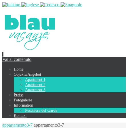
Vai al contenuto
Home
Objekte/Angebot
Apartment 1
Apartment 2
Apartment 3
Preise
Fotogalerie
Information
Peschiera del Garda
Kontakt
appartamento3-7
appartamento3-7