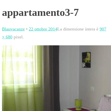
appartamento3-7
Blauvacanze
•
22 ottobre 2014
La dimensione intera è
907
× 680
pixel.