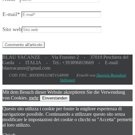
E-mail
*
Sito web
BLAU VACANZE - Via Frassino 2 - 37019 Peschiera del
Garda - ITALIA - Tel.: +393896819669 - E-mail:
blauvacanze@gmail.com
COD. FISC.:BNDDNL61M51G489H Erstellt von
Daniela Benedetti
Vallenari
Mit dem Besuch dieser Website akzeptieren Sie die Verwendung
von Cookies.
mehr
Einverstanden
Questo sito utilizza i cookie per fonire la migliore esperienza di
navigazione possibile. Continuando a utilizzare questo sito senza
modificare le impostazioni dei cookie o clicchi su "Accetta" permetti
al loro utilizzo.