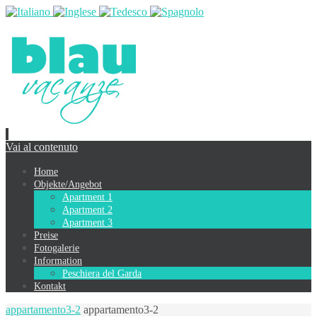
Vai al contenuto
Home
Objekte/Angebot
Apartment 1
Apartment 2
Apartment 3
Preise
Fotogalerie
Information
Peschiera del Garda
Kontakt
appartamento3-2
appartamento3-2