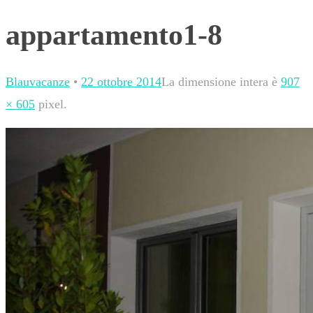
appartamento1-8
Blauvacanze
•
22 ottobre 2014
La dimensione intera è
907
× 605
pixel.