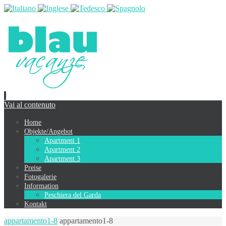
Vai al contenuto
Home
Objekte/Angebot
Apartment 1
Apartment 2
Apartment 3
Preise
Fotogalerie
Information
Peschiera del Garda
Kontakt
appartamento1-8
appartamento1-8