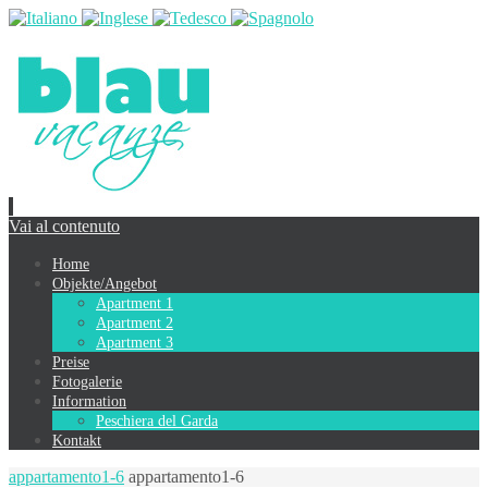
Vai al contenuto
Home
Objekte/Angebot
Apartment 1
Apartment 2
Apartment 3
Preise
Fotogalerie
Information
Peschiera del Garda
Kontakt
appartamento1-6
appartamento1-6