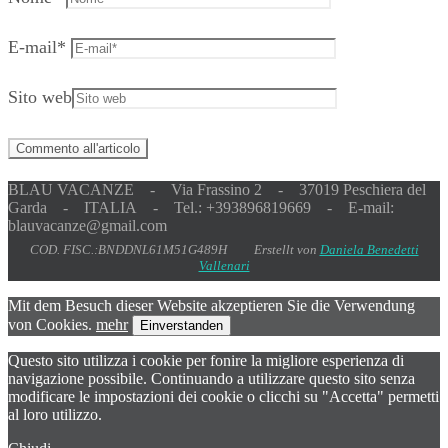
E-mail
*
Sito web
BLAU VACANZE - Via Frassino 2 - 37019 Peschiera del
Garda - ITALIA - Tel.: +393896819669 - E-mail:
blauvacanze@gmail.com
COD. FISC.:BNDDNL61M51G489H Erstellt von
Daniela Benedetti
Vallenari
Mit dem Besuch dieser Website akzeptieren Sie die Verwendung
von Cookies.
mehr
Einverstanden
Questo sito utilizza i cookie per fonire la migliore esperienza di
navigazione possibile. Continuando a utilizzare questo sito senza
modificare le impostazioni dei cookie o clicchi su "Accetta" permetti
al loro utilizzo.